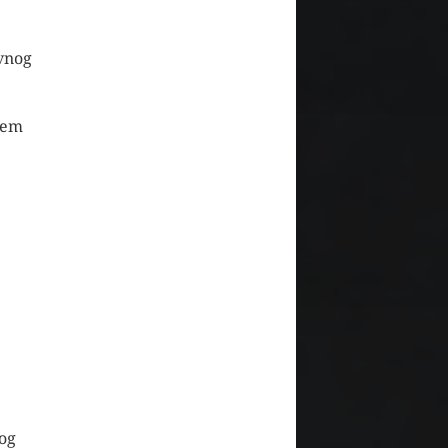
vnog
jem
vog