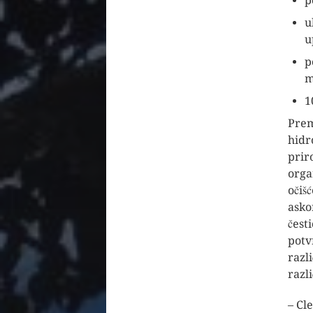
p
u
u
p
m
1
Prem
hidro
prir
orga
očišć
asko
čest
potv
razl
razl
– Cl