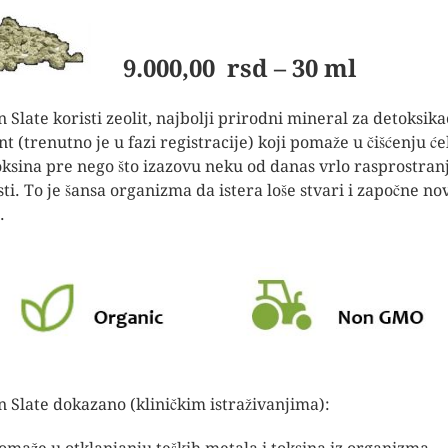
9.000,00 rsd – 30 ml
n Slate koristi zeolit, najbolji prirodni mineral za detoksika
nt (trenutno je u fazi registracije) koji pomaže u čišćenju će
oksina pre nego što izazovu neku od danas vrlo rasprostran
sti. To je šansa organizma da istera loše stvari i započne no
.
n Slate dokazano (kliničkim istraživanjima):