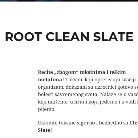
ROOT CLEAN SLATE
Recite „zbogom“ toksinima i teškim
metalima!
Toksini, koji opterećuju svačiji
organizam, dokazani su uzročnici gotovo s
bolesti savremenog sveta. Nalaze se u va
koji udišemo, u hrani koju jedemo i u vodi 
pijemo.
Uklonite toksine sigurno i bezbedno sa
Cl
Slate!