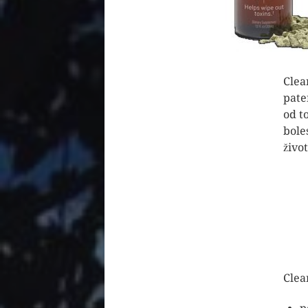
Clea
pate
od t
bole
život
Clea