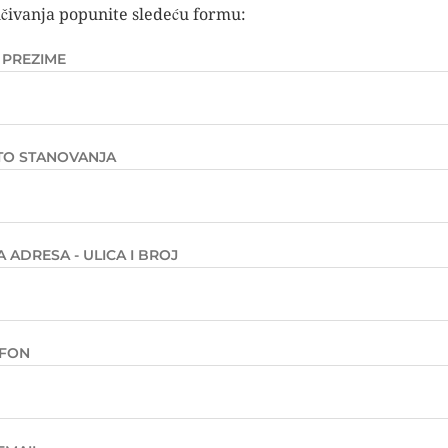
čivanja popunite sledeću formu:
I PREZIME
TO STANOVANJA
 ADRESA - ULICA I BROJ
EFON