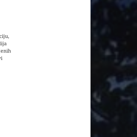
ciju,
lija
jenih
vi