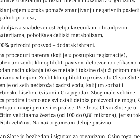
omaže u otklanjanju teških metala i toksina iz organizma,
klanjanjem uzroka pomaže smanjivanju negativnih posledi
palnih procesa,
oboljšava snabdevenost ćelija kiseonikom i hranljivim
aterijama, poboljšava ćelijski metabolizam,
00% prirodni prozvod – dodatak ishrani.
a proceduri patenta (koji je u postupku registracije),
lizirani zeolit klinoptilolit, pasivno, delotvorno i efikasno,
odan način uklanja teške metale i toksine dajući pritom na
nizmu silicijum. Zeolit klinoptilolit u proizvodu Clean Slate
en je od svih nečistoća i sadrži vodu, kalijum sorbat i
rbinsku kiselinu (vitamin C iz jagoda). Zbog male veličine
ica prodire i tamo gde svi ostali detoks proizvodi ne mogu, š
rđuju i mnogi primeri iz prakse. Prednost Clean Slate je u
ičitim veličinama čestica (od 100 do 0,88 mikrona), jer su to
ičitih veličina. Na naš organizam deluje pasivno
ean Slate je bezbedan i siguran za organizam. Osim toga, ne