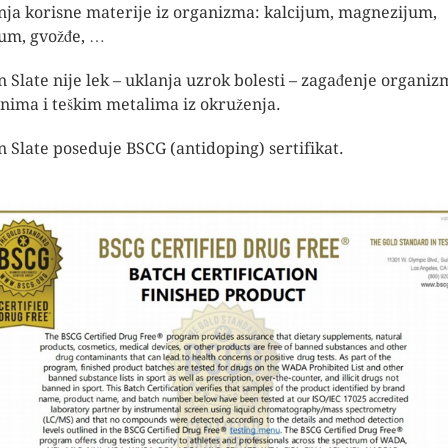
nja korisne materije iz organizma: kalcijum, magnezijum,
jum, gvožđe, …
n Slate nije lek – uklanja uzrok bolesti – zagađenje organiz
inima i teškim metalima iz okruženja.
n Slate poseduje BSCG (antidoping) sertifikat.