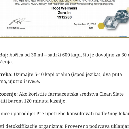
žaj:
bočica od 30 ml – sadrži 600 kapi, što je dovoljno za 30
šćenja.
treba
: Uzimajte 5-10 kapi oralno (ispod jezika), dva puta
no, ujutru i uveče.
zorenje
: Ako koristite farmaceutska sredstva Clean Slate
stiti barem 120 minuta kasnije.
nice i porodilje: Pre upotrebe konsultovati nadležnog leka
sti detoksifikacije organizma: Provereno podržava uklanja