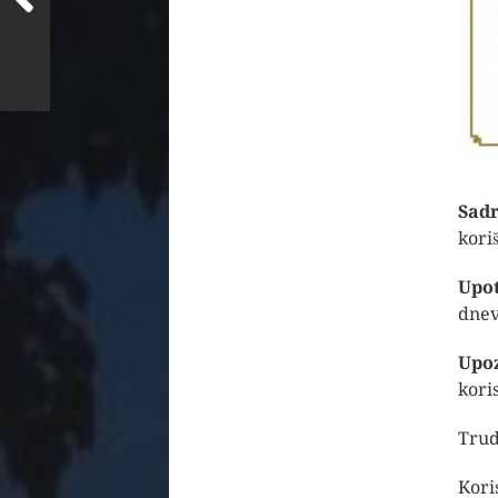
Sadr
kori
Upo
dnev
Upo
kori
Trud
Kori