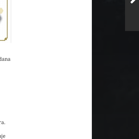
 dana
ra.
nje