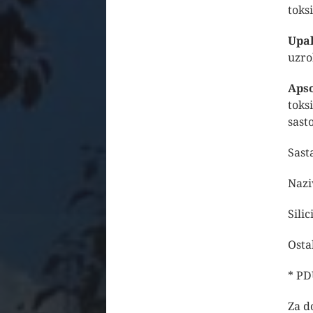
toks
Upa
uzro
Apso
toks
sast
Sast
N
Si
Osta
* PD
Za d