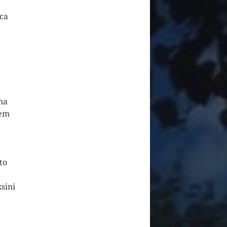
ca
 na
šem
to
ksini