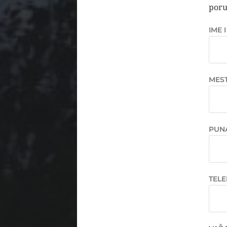
poru
IME 
MES
PUNA
TEL