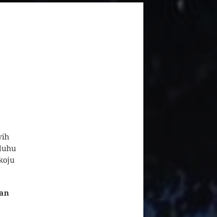
vih
zduhu
koju
ean