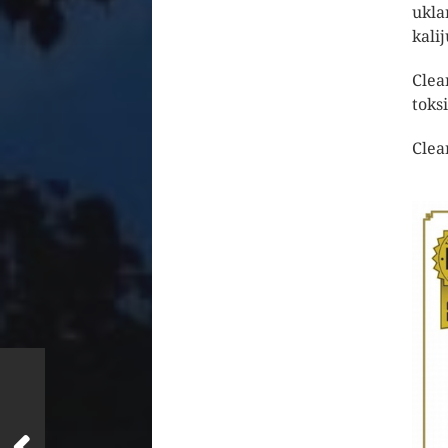
ukla
kali
Clea
toks
Clea