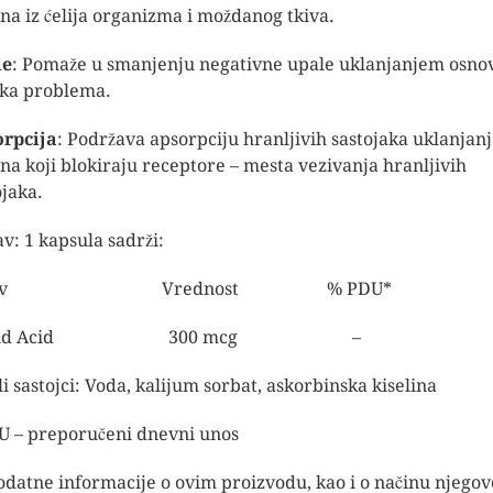
ina iz ćelija organizma i moždanog tkiva.
le
: Pomaže u smanjenju negativne upale uklanjanjem osno
ka problema.
rpcija
: Podržava apsorpciju hranljivih sastojaka uklanjan
ina koji blokiraju receptore – mesta vezivanja hranljivih
ojaka.
av: 1 kapsula sadrži:
aziv Vrednost % PDU*
licid Acid 300 mcg –
li sastojci: Voda, kalijum sorbat, askorbinska kiselina
U – preporučeni dnevni unos
odatne informacije o ovim proizvodu, kao i o načinu njego